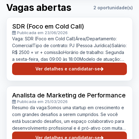
Vagas abertas
2 oportunidade(s)
SDR (Foco em Cold Call)
Publicada em 23/06/2026
Vaga: SDR (Foco em Cold Call)Área/Departamento:
ComercialTipo de contrato: PJ (Pessoa Jurídica)Salário:
R$ 2500 + vr + comissãoHorário de trabalho: Segunda
a sexta-feira, das 09:00 às 18:00Modelo de atuação:
Híbrido (presencial de segunda a quinta-feira e home
Ver detalhes e candidatar-se
office na sexta-feira)Resumo da vaga:Estamos em
busca de um SDR (Sales Development Representative)
focado em prospecção ativa e com forte habilidade em
Cold Call para integrar a nossa equipe Comercial. O
Analista de Marketing de Performance
profissional será responsável por abrir portas no
Publicada em 25/03/2026
mercado, identificar oportunidades de negócios e
Resumo da vaga:Somos uma startup em crescimento e
qualificar leads, sendo o primeiro ponto de contato
com grandes desafios a serem cumpridos. Se você
com potenciais clientes. Se você é comunicativo,
está buscando desafios, um espaço colaborativo para
resiliente, movido a desafios e tem facilidade para
desenvolvimento profissional e é pró-ativo com muita
contornar objeções por telefone, essa vaga é para
vontade de fazer acontecer, essa vaga é para
Ver detalhes e candidatar-se